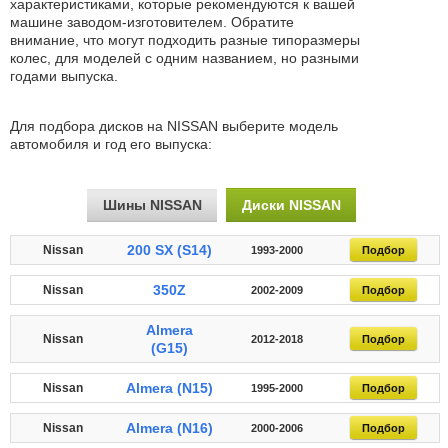
характеристиками, которые рекомендуются к вашей
машине заводом-изготовителем. Обратите
внимание, что могут подходить разные типоразмеры
колес, для моделей с одним названием, но разными
годами выпуска.
Для подбора дисков на NISSAN выберите модель
автомобиля и год его выпуска:
Шины NISSAN
Диски NISSAN
200 SX (S14)
Nissan
1993-2000
Подбор
350Z
Nissan
2002-2009
Подбор
Almera
Nissan
2012-2018
Подбор
(G15)
Almera (N15)
Nissan
1995-2000
Подбор
Almera (N16)
Nissan
2000-2006
Подбор