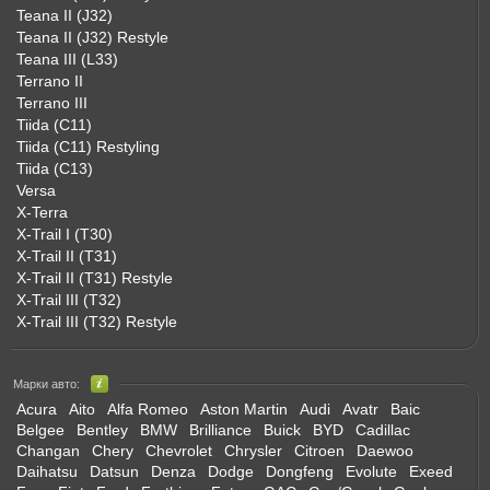
Teana II (J32)
Teana II (J32) Restyle
Teana III (L33)
Terrano II
Terrano III
Tiida (C11)
Tiida (C11) Restyling
Tiida (C13)
Versa
X-Terra
X-Trail I (T30)
X-Trail II (T31)
X-Trail II (T31) Restyle
X-Trail III (T32)
X-Trail III (T32) Restyle
Марки авто:
Acura
Aito
Alfa Romeo
Aston Martin
Audi
Avatr
Baic
Belgee
Bentley
BMW
Brilliance
Buick
BYD
Cadillac
Changan
Chery
Chevrolet
Chrysler
Citroen
Daewoo
Daihatsu
Datsun
Denza
Dodge
Dongfeng
Evolute
Exeed