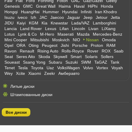
Faw
Fiat
Ford
Forthing
Foton
GAC
Gaz/Gazel
Geely
Genesis
GMC
Great Wall
Haima
Haval
HiPhi
Honda
Hongqi
HuangHai
Hummer
Hyundai
Infiniti
Iran Khodro
Isuzu
iveco
Izh
JAC
Jaecoo
Jaguar
Jeep
Jetour
Jetta
JIDU
Kaiyi
KGM
Kia
Knewstar
Lada/VAZ
Lamborghini
Lancia
Land Rover
Lexus
Lifan
Lincoln
Livan
LiXiang
Lotus
Lynk & Co
M-Hero
Maserati
Mazda
Mercedes-Benz
Mini Cooper
Mitsubishi
Moskvich
NIO
Nissan
Omoda
Opel
ORA
Oting
Peugeot
Jishi
Porsche
Proton
RAM
Ravon
Renault
Rising Auto
Rolls-Royce
Rover
ROX
Saab
Seat
Seres Aito
Skoda
Skywell
Smart
Solaris
Sollers
Soueast
Ssang Yong
Subaru
Suzuki
SWM
TaGAZ
Tank
Tenet
Tesla
Toyota
Uaz
VolksWagen
Volvo
Vortex
Voyah
Wey
Xcite
Xiaomi
Zeekr
Амберавто
Литые диски
Штампованные диски
Все диски