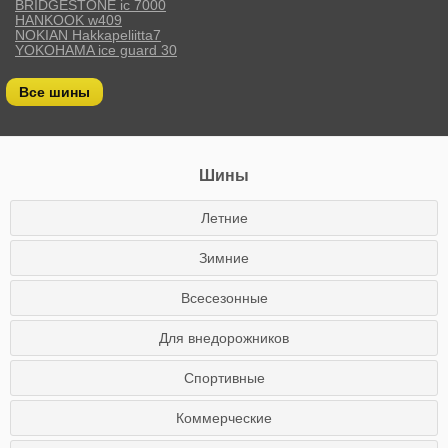
BRIDGESTONE ic 7000
HANKOOK w409
NOKIAN Hakkapeliitta7
YOKOHAMA ice guard 30
Все шины
Шины
Летние
Зимние
Всесезонные
Для внедорожников
Спортивные
Коммерческие