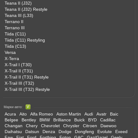
Teana II (J32)
Teana II (J32) Restyle
Teana III (L33)
Terrano II
Terrano III
Tiida (C11)
Tiida (C11) Restyling
Tiida (C13)
Versa
X-Terra
X-Trail I (T30)
X-Trail II (T31)
X-Trail II (T31) Restyle
X-Trail III (T32)
X-Trail III (T32) Restyle
Марки авто:
Acura
Aito
Alfa Romeo
Aston Martin
Audi
Avatr
Baic
Belgee
Bentley
BMW
Brilliance
Buick
BYD
Cadillac
Changan
Chery
Chevrolet
Chrysler
Citroen
Daewoo
Daihatsu
Datsun
Denza
Dodge
Dongfeng
Evolute
Exeed
Faw
Fiat
Ford
Forthing
Foton
GAC
Gaz/Gazel
Geely