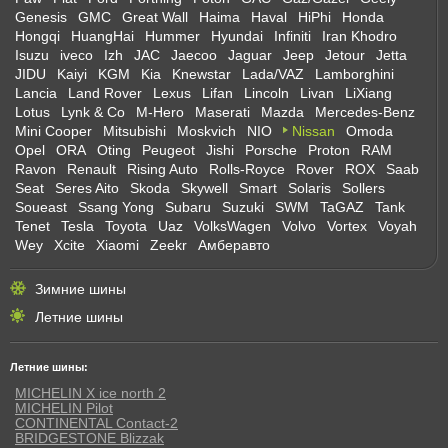
Genesis
GMC
Great Wall
Haima
Haval
HiPhi
Honda
Hongqi
HuangHai
Hummer
Hyundai
Infiniti
Iran Khodro
Isuzu
iveco
Izh
JAC
Jaecoo
Jaguar
Jeep
Jetour
Jetta
JIDU
Kaiyi
KGM
Kia
Knewstar
Lada/VAZ
Lamborghini
Lancia
Land Rover
Lexus
Lifan
Lincoln
Livan
LiXiang
Lotus
Lynk & Co
M-Hero
Maserati
Mazda
Mercedes-Benz
Mini Cooper
Mitsubishi
Moskvich
NIO
Nissan
Omoda
Opel
ORA
Oting
Peugeot
Jishi
Porsche
Proton
RAM
Ravon
Renault
Rising Auto
Rolls-Royce
Rover
ROX
Saab
Seat
Seres Aito
Skoda
Skywell
Smart
Solaris
Sollers
Soueast
Ssang Yong
Subaru
Suzuki
SWM
TaGAZ
Tank
Tenet
Tesla
Toyota
Uaz
VolksWagen
Volvo
Vortex
Voyah
Wey
Xcite
Xiaomi
Zeekr
Амберавто
Зимние шины
Летние шины
Летние шины:
MICHELIN X ice north 2
MICHELIN Pilot
CONTINENTAL Contact-2
BRIDGESTONE Blizzak